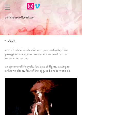
cristinaelias09@gmail.com
<Back
um ciclo de vida vida efêmero. poucos dias de vôos.
passagens para lugares desconhecidos. medo do ovo.
renascer e morrer.
an ephemeral life cycle. few days of flights. passing to
unknown places. fear of the egg. to be reborn and die.